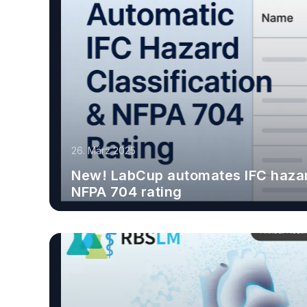
26. März 2025
New! LabCup automates IFC hazard
NFPA 704 rating
Erfahren Sie mehr