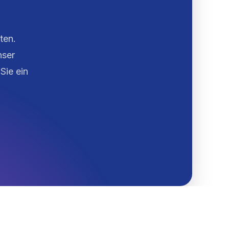
ten.
nser
Sie ein